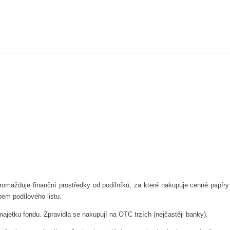
romažduje finanční prostředky od podílníků, za které nakupuje cenné papíry
pem podílového listu.
 majetku fondu. Zpravidla se nakupují na OTC trzích (nejčastěji banky).