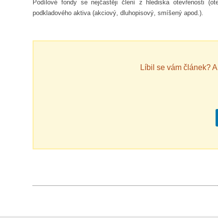
Podílové fondy se nejčastěji člení z hlediska otevřenosti (ot
podkladového aktiva (akciový, dluhopisový, smíšený apod.).
Líbil se vám článek? 