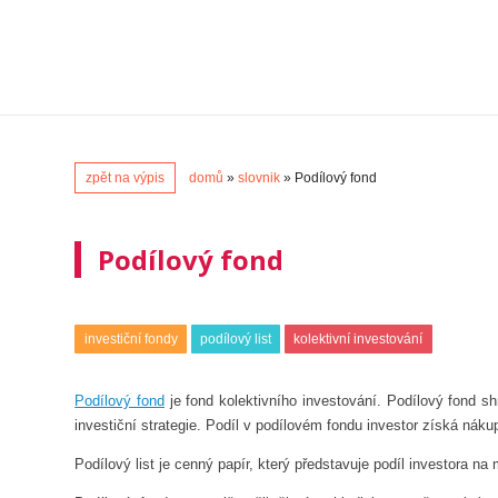
zpět na výpis
domů
»
slovnik
» Podílový fond
Podílový fond
investiční fondy
podílový list
kolektivní investování
Podílový fond
je fond kolektivního investování. Podílový fond sh
investiční strategie. Podíl v podílovém fondu investor získá náku
Podílový list je cenný papír, který představuje podíl investora na