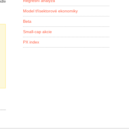
Regresní analýza
odle
Model třísektorové ekonomiky
Beta
Small-cap akcie
PX index