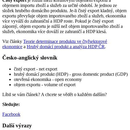
Čistý export
je rozdíl mezi korunovým objemem exportu a
objemem importu zboží a služeb za určité období. Je jednou ze
složek hrubého domácího produktu. Je-li čistý export kladný, objem
exportu převyšuje objem importovaného zboží a služeb, ekonomika
více vyváží do zahraniční a HDP roste. Pokud je čistý export
záporný, objem exportu je nižší než objem importovaného zboží a
služeb, ekonomika více dováží ze zahraničí a HDP klesá.
Viz články
Teorie determinace produktu ve čtyřsektorové
ekonomice
a
Hrubý domácí produkt a analýza HDP ČR
.
Česko-anglický slovník
čistý export - net export
hrubý domácí produkt (HDP) - gross domestic product (GDP)
otevřená ekonomika - open economy
objem exportu - volume of export
Líbil se vám článek? A chcete se vědět o každém dalším?
Sledujte:
Facebook
Další výrazy