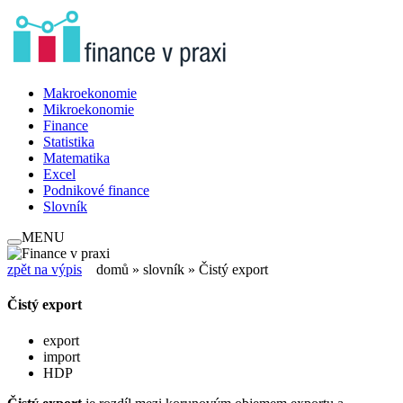
Makroekonomie
Mikroekonomie
Finance
Statistika
Matematika
Excel
Podnikové finance
Slovník
MENU
zpět na výpis
domů
»
slovník
» Čistý export
Čistý export
export
import
HDP